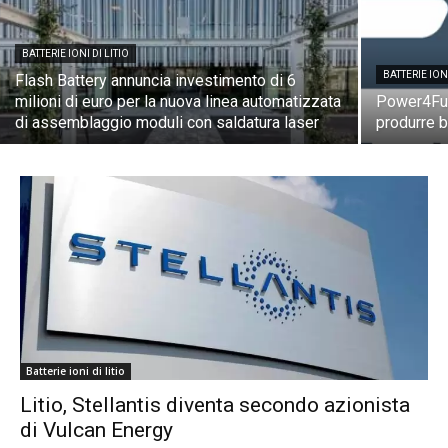
BATTERIE IONI DI LITIO
BATTERIE IONI
Flash Battery annuncia investimento di 6
milioni di euro per la nuova linea automatizzata
Power4Fut
di assemblaggio moduli con saldatura laser
produrre ba
Batterie ioni di litio
Litio, Stellantis diventa secondo azionista
di Vulcan Energy