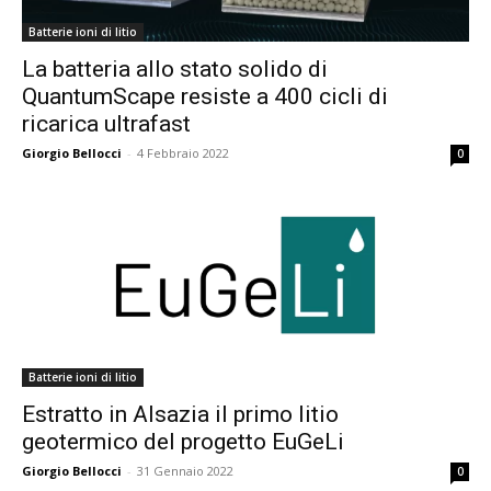
Batterie ioni di litio
La batteria allo stato solido di
QuantumScape resiste a 400 cicli di
ricarica ultrafast
Giorgio Bellocci
-
4 Febbraio 2022
0
Batterie ioni di litio
Estratto in Alsazia il primo litio
geotermico del progetto EuGeLi
Giorgio Bellocci
-
31 Gennaio 2022
0