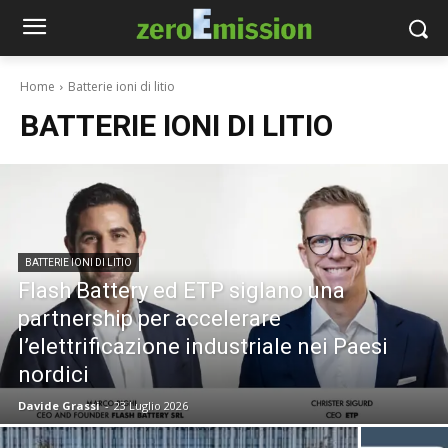
Home
Batterie ioni di litio
BATTERIE IONI DI LITIO
BATTERIE IONI DI LITIO
Flash Battery ed ETP siglano una
partnership per accelerare
l’elettrificazione industriale nei Paesi
nordici
Davide Grassi
-
23 Luglio 2026