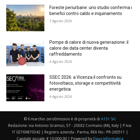
Foreste periurbane: uno studio conferma i
benefici contro caldo e inquinamento
7 Agosto 2026
Pompe di calore di nuova generazione: il
calore dei data center diventa
raffreddamento
6 Agosto 2026
SSEC 2026: a Vicenza il confronto su
fotovoltaico, storage e competitività
energetica
6 Agosto 2026
© Il marchio zeroEmission è di proprietà di
A151 Srl
.
Redazione: via Antonio Gramsci, 57 - 20032 Cormano (MI), Italy | P.Iva:
IT 02769870342 | Registro azienda - Parma, REA No.: PR-265511 |
Capitale sociale: € 10.000,00 | Powered by
Deus Informatica