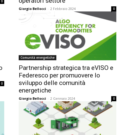
operatori settore”
0
Giorgio Bellocci
-
2 Febbraio 2024
0
Comunità energetiche
o
Partnership strategica tra eVISO e
Federesco per promuovere lo
sviluppo delle comunità
0
energetiche
Giorgio Bellocci
-
2 Gennaio 2024
0