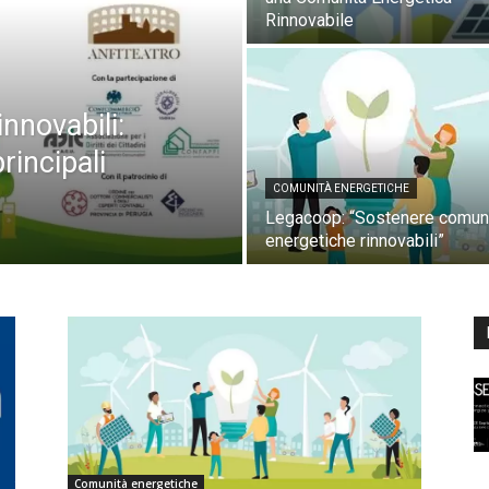
Rinnovabile
nnovabili:
rincipali
COMUNITÀ ENERGETICHE
Legacoop: “Sostenere comun
energetiche rinnovabili”
Comunità energetiche