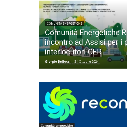
COMUNITÀ ENERGETICHE
Comunità Energetiche Ri
incontro ad Assisi per i p
interlocutori CER
Giorgio Bellocci
-
31 Ottobre 2024
Comunità energetiche