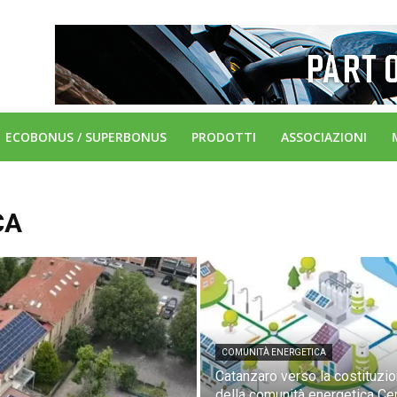
ECOBONUS / SUPERBONUS
PRODOTTI
ASSOCIAZIONI
CA
COMUNITÀ ENERGETICA
Catanzaro verso la costituzi
della comunità energetica Ce