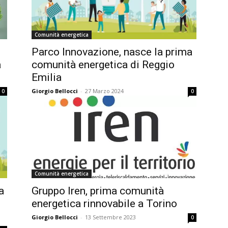
Comunità energetica
Parco Innovazione, nasce la prima
a
comunità energetica di Reggio
Emilia
Giorgio Bellocci
-
27 Marzo 2024
0
0
Comunità energetica
a
Gruppo Iren, prima comunità
energetica rinnovabile a Torino
Giorgio Bellocci
-
13 Settembre 2023
0