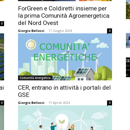
ForGreen e Coldiretti insieme per
la prima Comunità Agroenergetica
del Nord Ovest
0
Giorgio Bellocci
-
11 Giugno 2024
0
Comunità energetica
ai
CER, entrano in attività i portali del
GSE
Giorgio Bellocci
-
11 Aprile 2024
0
0