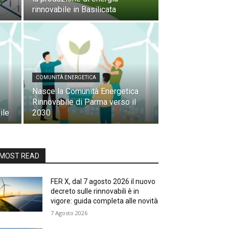
rinnovabile in Basilicata
COMUNITÀ ENERGETICA
Nasce la Comunità Energetica
Rinnovabile di Parma verso il
ile
2030
MOST READ
FER X, dal 7 agosto 2026 il nuovo
decreto sulle rinnovabili è in
vigore: guida completa alle novità
7 Agosto 2026