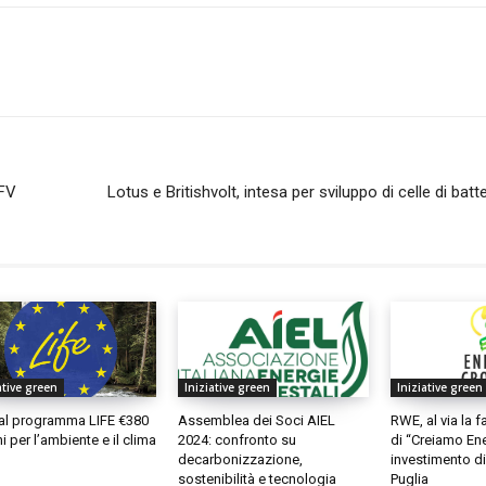
 FV
Lotus e Britishvolt, intesa per sviluppo di celle di batt
ative green
Iniziative green
Iniziative green
al programma LIFE €380
Assemblea dei Soci AIEL
RWE, al via la 
i per l’ambiente e il clima
2024: confronto su
di “Creiamo En
decarbonizzazione,
investimento di 
sostenibilità e tecnologia
Puglia