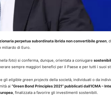
ionaria perpetua subordinata ibrida non convertibile
green
, 
 miliardo di Euro.
nella foto
) si conferma, dunque, orientata a coniugare
sostenibil
nerare sempre maggiori benefici per il Paese e per tutti i suoi s
re gli
eligible green projects
della società, individuati o da indiv
mità ai
“Green Bond Principles 2021” pubblicati dall’ICMA – Int
Europea
, finalizzata a favorire gli investimenti sostenibili.