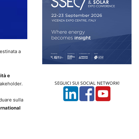
destinata a
ità e
SEGUICI SUI SOCIAL NETWORK!
takeholder.
iduare sulla
ernational