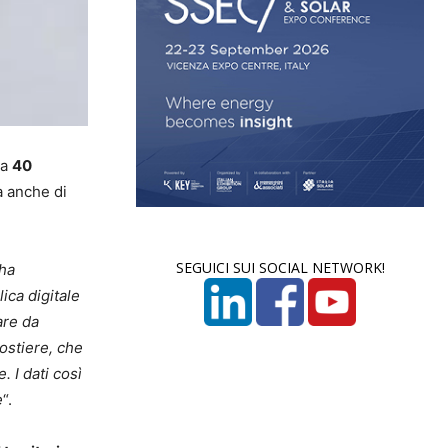
da
40
a anche di
SEGUICI SUI SOCIAL NETWORK!
ha
lica digitale
are da
costiere, che
. I dati così
e
“.