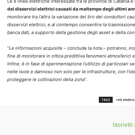
Le 8 linee elettriche interessate tra le province di Catania 
dei disservizi elettrici causati da maltempo degli ultimi an
monitorare tra l’altro la variazione del tiro dei conduttori ca
disservizi elettrici, e al contempo consentire la trasmission
banca dati, a supporto della gestione degli asset e della cont
“
Le informazioni acquisite
– conclude la nota –
potranno, ino
fine di monitorare in ottica predittiva fenomeni atmosferici e
Infine, è in fase di sperimentazione l’utilizzo di particolari
nelle isole e dannoso non solo per le infrastrutture, con l’ob
proteggere le coltivazioni della zona
“.
TAGS
reti elettri
Iscriviti