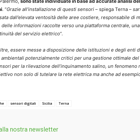
e Palermo,
sono state individuate in base ad accurate analisi del 
ni
. “
Grazie all’installazione di questi sensori
– spiega Terna –
sar
usata dall’elevata ventosità delle aree costiere, responsabile di m
e delle informazioni raccolte verso una piattaforma centrale, una
inuità del servizio elettrico
“.
ltre, essere messe a disposizione delle istituzioni e degli enti di
 ambientali potenzialmente critici per una gestione ottimale del t
 sensori per la rilevazione dell’inquinamento salino, un fenomeno 
iettivo non solo di tutelare la rete elettrica ma anche ad esempio
che
sensori digitali
Sicilia
Terna
 alla nostra newsletter