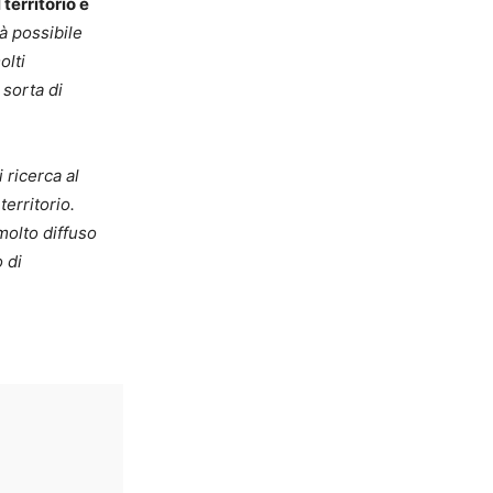
territorio e
à possibile
olti
 sorta di
 ricerca al
erritorio.
molto diffuso
 di