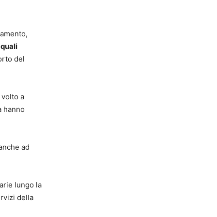
ciamento,
 quali
orto del
 volto a
ra hanno
 anche ad
arie lungo la
rvizi della