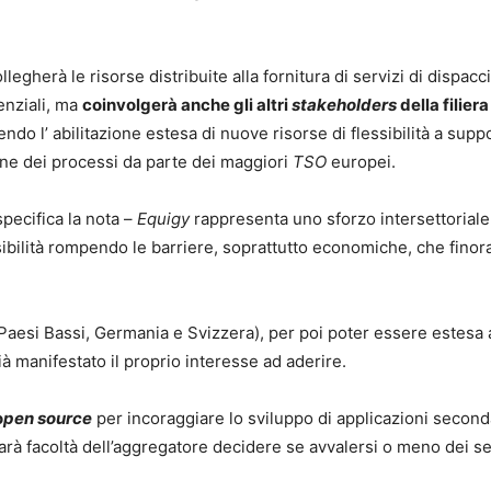
.
legherà le risorse distribuite alla fornitura di servizi di dispac
denziali, ma
coinvolgerà anche gli altri
stakeholders
della filiera
ndo l’ abilitazione estesa di nuove risorse di flessibilità a supp
zione dei processi da parte dei maggiori
TSO
europei.
pecifica la nota –
Equigy
rappresenta uno sforzo intersettoriale
sibilità rompendo le barriere, soprattutto economiche, che fino
, Paesi Bassi, Germania e Svizzera), per poi poter essere estesa
à manifestato il proprio interesse ad aderire.
o
pen source
per incoraggiare lo sviluppo di applicazioni second
sarà facoltà dell’aggregatore decidere se avvalersi o meno dei se