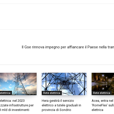
Il Gse rinnova impegno per affiancare il Paese nella tra
elettrica
Rete elettrica
Rete elettrica
elettrica: nel 2023
Hera gestirà il servizio
Acea, entra nel 
izzate infrastrutture per
elettrico a tutele graduali in
‘RomeFlex’ sulla
 3 mld di investimenti
provincia di Sondrio
elettrica