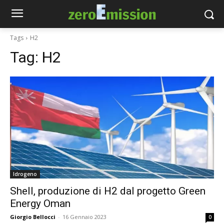
Tags
H2
Tag:
H2
Idrogeno
Shell, produzione di H2 dal progetto Green
Energy Oman
Giorgio Bellocci
-
16 Gennaio 2023
0