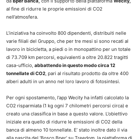
da
Bper Banca
,
con il supporto della piattaforma
Wecity
,
al fine di
ridurre le proprie emissioni di CO2
nell’atmosfera
.
L’iniziativa ha coinvolto 800 dipendenti
, distribuiti nelle
varie filiali del Gruppo,
che per tre mesi si sono recati al
lavoro in bicicletta, a piedi o in monopattino
per un totale
di 73.709 km percorsi, equivalenti a oltre 20.822 tragitti
casa-ufficio,
abbattendo in questo modo circa 12
tonnellate di CO2
, pari al risultato prodotto da oltre 400
alberi adulti in un anno nel loro lavoro di fotosintesi.
Per ogni spostamento, l’app Wecity ha infatti calcolato la
CO2 risparmiata (1 kg ogni 7 chilometri percorsi circa) e
creato una classifica in base a questo valore. L’obiettivo
iniziale era quello di ridurre le emissioni di CO2 della
banca di almeno 10 tonnellate. E’ stato inoltre dato il via
alla nascita del ‘
Bosco Bper
‘ su Treedom, la piattaforma di