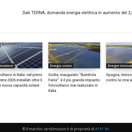
Dati TERNA, domanda energia elettrica in aumento del 2
mulatore
Energia solare
Energie rinnovab
ltaico in Italia: nel primo
Sicilia, inaugurato “Iberdrola
Spagna, rinnov
tre 2026 installati oltre 3
Fenix”: è il più grande impianto
contro le crisi
 nuova capacità solare
fotovoltaico mai realizzato in
Italia
© Il marchio zeroEmission è di proprietà di
A151 Srl
.