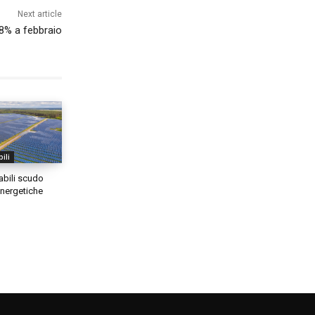
Next article
,8% a febbraio
ili
abili scudo
 energetiche