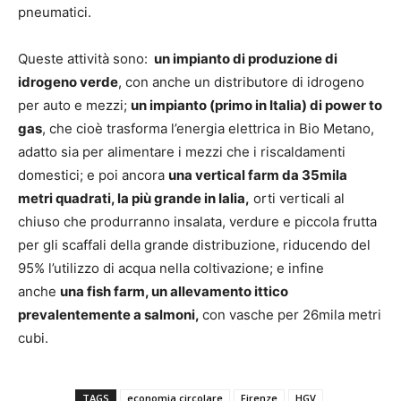
pneumatici.
Queste attività sono:
un impianto di produzione di
idrogeno verde
, con anche un distributore di idrogeno
per auto e mezzi;
un impianto (primo in Italia) di power to
gas
, che cioè trasforma l’energia elettrica in Bio Metano,
adatto sia per alimentare i mezzi che i riscaldamenti
domestici; e poi ancora
una vertical farm da 35mila
metri quadrati, la più grande in Ialia,
orti verticali al
chiuso che produrranno insalata, verdure e piccola frutta
per gli scaffali della grande distribuzione, riducendo del
95% l’utilizzo di acqua nella coltivazione; e infine
anche
una fish farm, un allevamento ittico
prevalentemente a salmoni,
con vasche per 26mila metri
cubi.
TAGS
economia circolare
Firenze
HGV