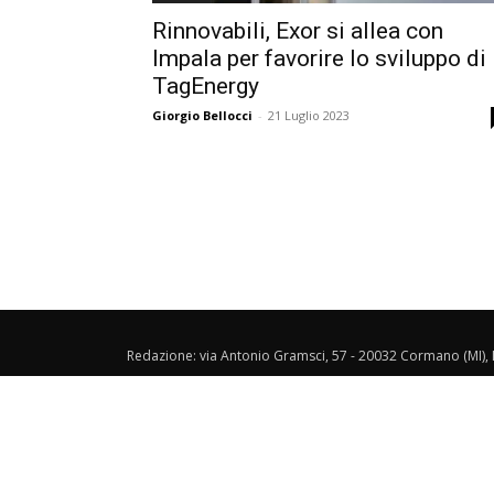
Rinnovabili, Exor si allea con
Impala per favorire lo sviluppo di
TagEnergy
Giorgio Bellocci
-
21 Luglio 2023
Redazione: via Antonio Gramsci, 57 - 20032 Cormano (MI), I