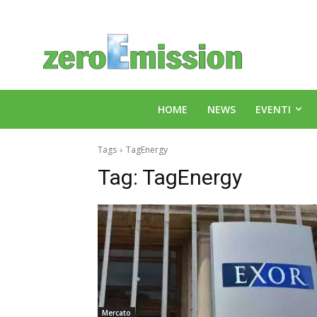
HOME
NEWS
EVENTI
Tags
TagEnergy
Tag:
TagEnergy
Mercato