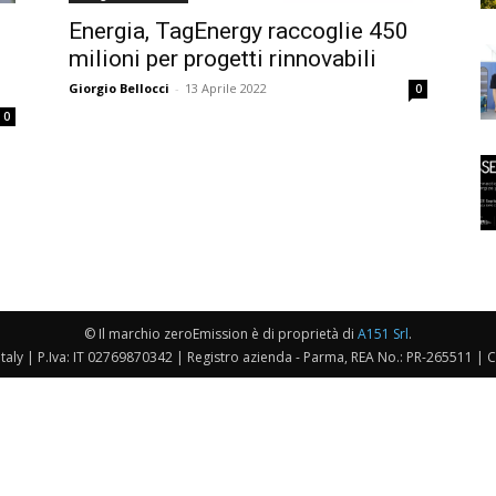
Energia, TagEnergy raccoglie 450
milioni per progetti rinnovabili
Giorgio Bellocci
-
13 Aprile 2022
0
0
© Il marchio zeroEmission è di proprietà di
A151 Srl
.
taly | P.Iva: IT 02769870342 | Registro azienda - Parma, REA No.: PR-265511 | 