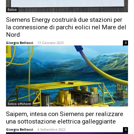
Eolico
Siemens Energy costruirà due stazioni per
la connessione di parchi eolici nel Mare del
Nord
Giorgio Bellocci
-
13 Gennaio 2023
0
Eolico offshore
Saipem, intesa con Siemens per realizzare
una sottostazione elettrica galleggiante
Giorgio Bellocci
-
6 Settembre 2022
0