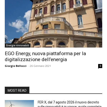
Energie rinnovabili
EGO Energy, nuova piattaforma per la
digitalizzazione dell’energia
Giorgio Bellocci
-
26 Gennaio 2021
0
MOST READ
FER X, dal 7 agosto 2026 il nuovo decreto
sulle rinnovabili è in vigore: guida completa