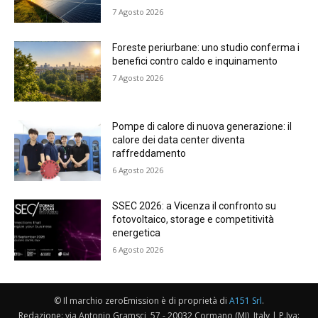
7 Agosto 2026
Foreste periurbane: uno studio conferma i
benefici contro caldo e inquinamento
7 Agosto 2026
Pompe di calore di nuova generazione: il
calore dei data center diventa
raffreddamento
6 Agosto 2026
SSEC 2026: a Vicenza il confronto su
fotovoltaico, storage e competitività
energetica
6 Agosto 2026
© Il marchio zeroEmission è di proprietà di
A151 Srl
.
Redazione: via Antonio Gramsci, 57 - 20032 Cormano (MI), Italy | P.Iva: