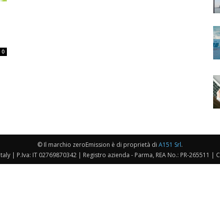
0
© Il marchio zeroEmission è di proprietà di
A151 Srl
.
taly | P.Iva: IT 02769870342 | Registro azienda - Parma, REA No.: PR-265511 | 