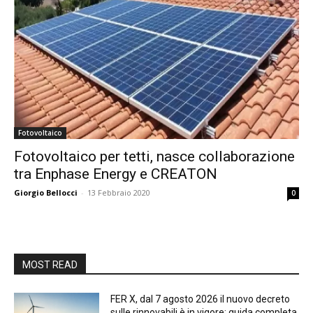
Fotovoltaico
Fotovoltaico per tetti, nasce collaborazione
tra Enphase Energy e CREATON
Giorgio Bellocci
-
13 Febbraio 2020
0
MOST READ
FER X, dal 7 agosto 2026 il nuovo decreto
sulle rinnovabili è in vigore: guida completa