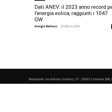
Dati ANEV: il 2023 anno record p
l’energia eolica, raggiunti i 1047
GW
Giorgio Bellocci
-
29 Marzo 2024
Redazione: via Antonio Gramsci, 57 - 20032 Cormano (MI), I