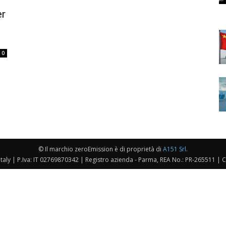
er
0
© Il marchio zeroEmission è di proprietà di
A151 Srl
.
taly | P.Iva: IT 02769870342 | Registro azienda - Parma, REA No.: PR-265511 | 