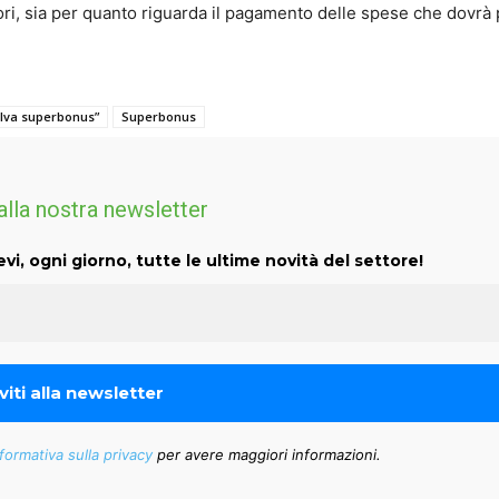
ori, sia per quanto riguarda il pagamento delle spese che dovrà 
lva superbonus”
Superbonus
 alla nostra newsletter
evi, ogni giorno, tutte le ultime novità del settore!
formativa sulla privacy
per avere maggiori informazioni.