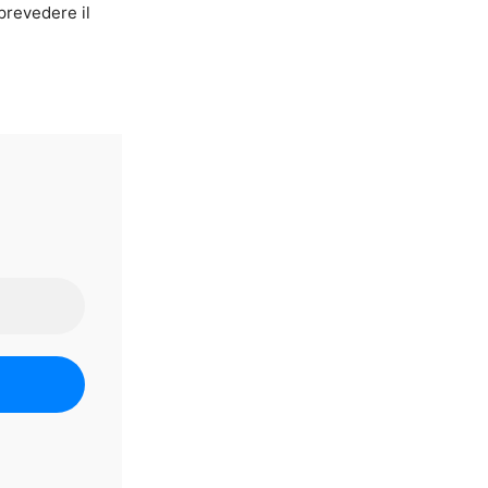
prevedere il