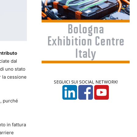
ntributo
ciate dal
di uno stato
r la cessione
SEGUICI SUI SOCIAL NETWORK!
a
, purché
to in fattura
arriere