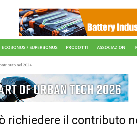
ECOBONUS / SUPERBONUS
PRODOTTI
ASSOCIAZIONI
contributo nel 2024
richiedere il contributo n