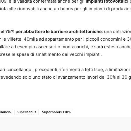
2009, e la validità confermata anche per gli
impianti fotovoltaici
(
inta alle rinnovabili anche un bonus per gli impianti di produzio
del 75% per abbattere le barriere architettoniche
: una detrazio
 le villette, 40mila ad appartamento per i piccoli condomini e 3
nstallare ad esempio ascensori o montacarichi, e sarà esteso anch
mprese le spese di smaltimento dei vecchi impianti.
ri cancellando i precedenti riferimenti a tetti Isee, a limitazioni
, prevedendo solo uno stato di avanzamento lavori del 30% al 30 
ilancio
Superbonus
Superbonus 110%