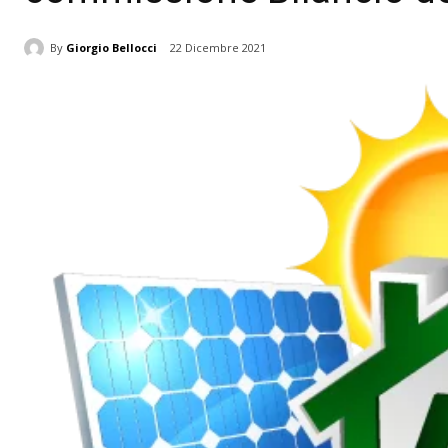
By
Giorgio Bellocci
22 Dicembre 2021