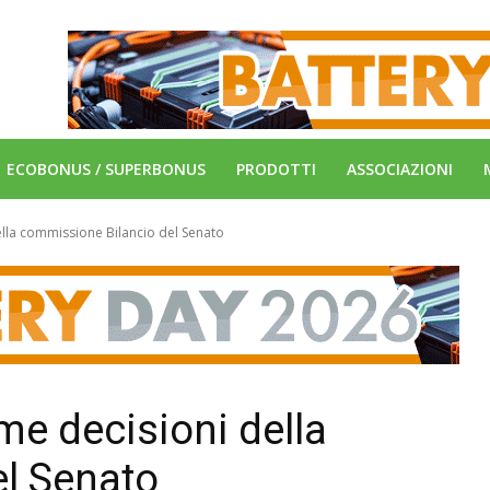
ECOBONUS / SUPERBONUS
PRODOTTI
ASSOCIAZIONI
ella commissione Bilancio del Senato
me decisioni della
l Senato