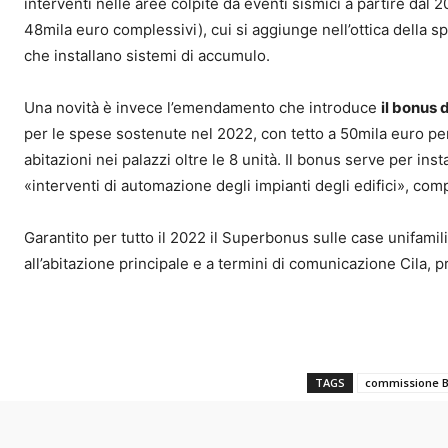
interventi nelle aree colpite da eventi sismici a partire dal 
48mila euro complessivi), cui si aggiunge nell’ottica della sp
che installano sistemi di accumulo.
Una novità è invece l’emendamento che introduce
il bonus 
per le spese sostenute nel 2022, con tetto a 50mila euro per
abitazioni nei palazzi oltre le 8 unità. Il bonus serve per i
«interventi di automazione degli impianti degli edifici», co
Garantito per tutto il 2022 il Superbonus sulle case unifamilia
all’abitazione principale e a termini di comunicazione Cila
TAGS
commissione B