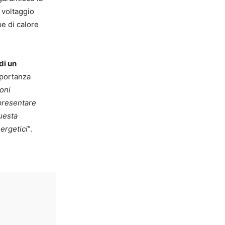
 voltaggio
 di calore
di un
mportanza
ioni
presentare
uesta
ergetici
”.