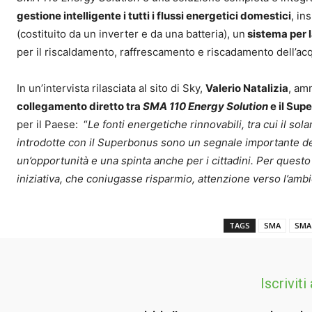
gestione intelligente i tutti i flussi energetici domestici
, in
(costituito da un inverter e da una batteria), un
sistema per la
per il riscaldamento, raffrescamento e riscadamento dell’acq
In un’intervista rilasciata al sito di Sky,
Valerio Natalizia
, am
collegamento diretto tra
SMA 110 Energy Solution
e il Sup
per il Paese: “
Le fonti energetiche rinnovabili, tra cui il so
introdotte con il Superbonus sono un segnale importante d
un’opportunità e una spinta anche per i cittadini. Per quest
iniziativa, che coniugasse risparmio, attenzione verso l’amb
TAGS
SMA
SMA 
Iscriviti