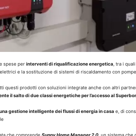
le spese per
interventi di riqualificazione energetica
, tra i quali
li elettrici e la sostituzione di sistemi di riscaldamento con pompe
i questi prodotti con soluzioni integrate anche con altri partner
nte il salto di due classi energetiche per l’accesso al Superb
na gestione intelligente dei flussi di energia in casa
e, di con
le
rata che comprende
Sunny Home Manager 2.0
, un sistema che 