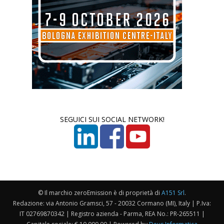
SEGUICI SUI SOCIAL NETWORK!
© Il marchio zeroEmission è di proprietà di
A151 Srl
.
Redazione: via Antonio Gramsci, 57 - 20032 Cormano (MI), Italy | P.Iva:
IT 02769870342 | Registro azienda - Parma, REA No.: PR-265511 |