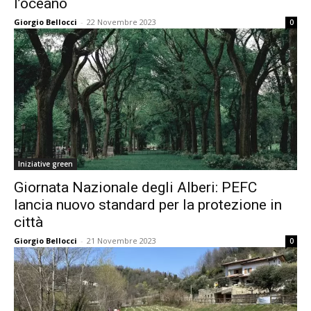
l’oceano
Giorgio Bellocci
-
22 Novembre 2023
0
Iniziative green
Giornata Nazionale degli Alberi: PEFC
lancia nuovo standard per la protezione in
città
Giorgio Bellocci
-
21 Novembre 2023
0