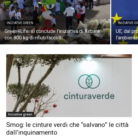
INIZIATIVE GREEN
INIZIATIVE G
Green4Life: si conclude l’iniziativa di Airbank
UE, dal p
con 800 kg di rifiuti raccolti
l’ambiente
Iniziative green
Smog: le cinture verdi che “salvano” le città
dall’inquinamento