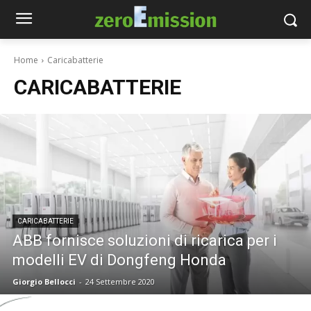
Home
Caricabatterie
CARICABATTERIE
CARICABATTERIE
ABB fornisce soluzioni di ricarica per i
modelli EV di Dongfeng Honda
Giorgio Bellocci
-
24 Settembre 2020