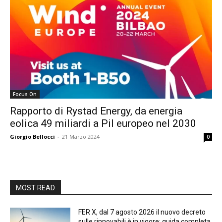
Focus On
Rapporto di Rystad Energy, da energia
eolica 49 miliardi a Pil europeo nel 2030
Giorgio Bellocci
-
21 Marzo 2024
0
MOST READ
FER X, dal 7 agosto 2026 il nuovo decreto
sulle rinnovabili è in vigore: guida completa