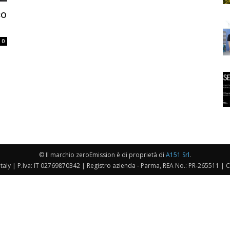
co
0
© Il marchio zeroEmission è di proprietà di
A151 Srl
.
taly | P.Iva: IT 02769870342 | Registro azienda - Parma, REA No.: PR-265511 | 