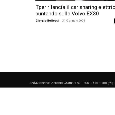
Tper rilancia il car sharing elettri
puntando sulla Volvo EX30
Giorgio Bellocci
-
31 Gennaio 2024
Redazione: via Antonio Gramsci, 57 - 20032 Cormano (MI), I