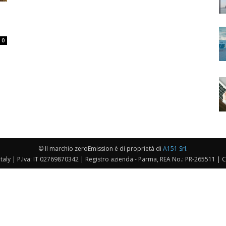
0
© Il marchio zeroEmission è di proprietà di
A151 Srl
.
taly | P.Iva: IT 02769870342 | Registro azienda - Parma, REA No.: PR-265511 | 