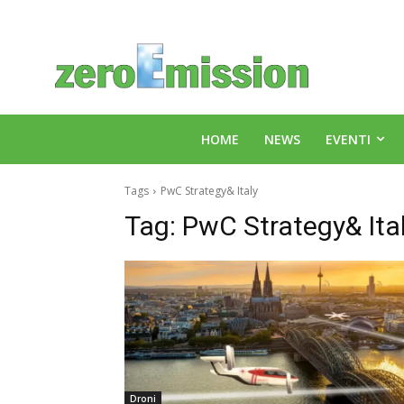
HOME
NEWS
EVENTI
Tags
PwC Strategy& Italy
Tag:
PwC Strategy& Ita
Droni