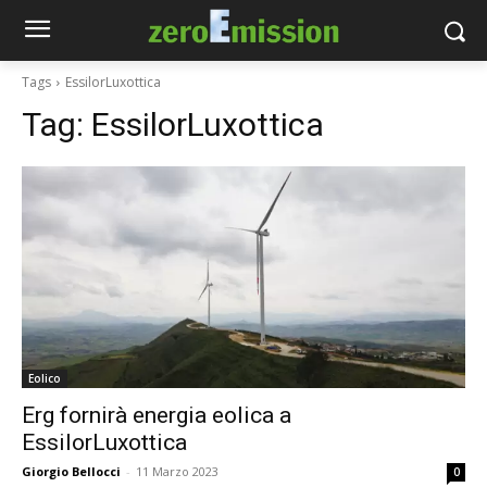
Tags
EssilorLuxottica
Tag:
EssilorLuxottica
Eolico
Erg fornirà energia eolica a
EssilorLuxottica
Giorgio Bellocci
-
11 Marzo 2023
0