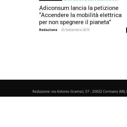
Adiconsum lancia la petizione
“Accendere la mobilità elettrica
per non spegnere il pianeta”
Redazione
-
25 Settembre 2019
Redazione: via Antonio Gramsci, 57 - 20032 Cormano (MI), I