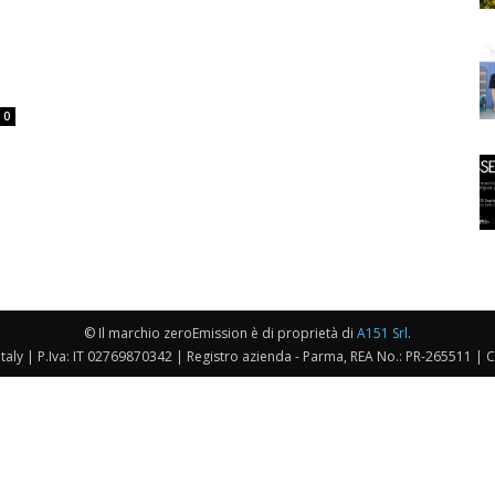
0
© Il marchio zeroEmission è di proprietà di
A151 Srl
.
taly | P.Iva: IT 02769870342 | Registro azienda - Parma, REA No.: PR-265511 | 