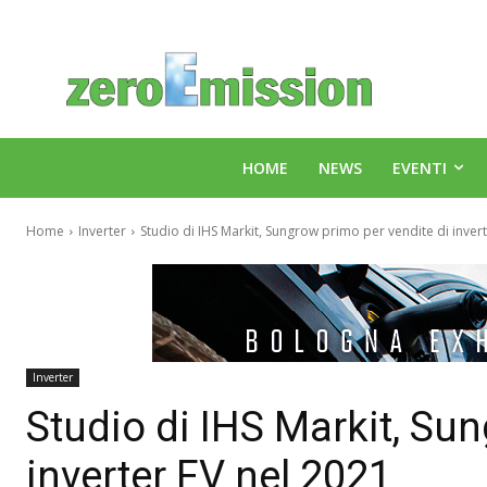
HOME
NEWS
EVENTI
Home
Inverter
Studio di IHS Markit, Sungrow primo per vendite di inverte
Inverter
Studio di IHS Markit, Su
inverter FV nel 2021