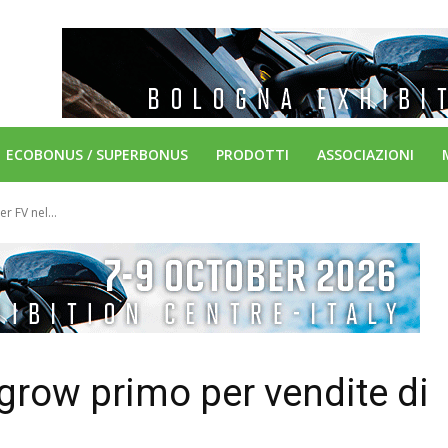
ECOBONUS / SUPERBONUS
PRODOTTI
ASSOCIAZIONI
r FV nel...
ngrow primo per vendite di