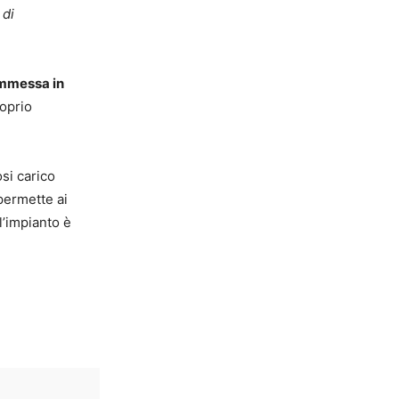
 di
 immessa in
roprio
osi carico
 permette ai
l’impianto è