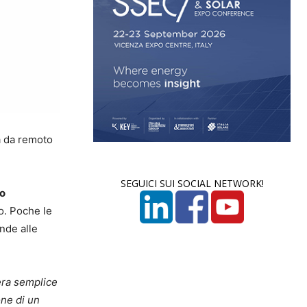
ma da remoto
SEGUICI SUI SOCIAL NETWORK!
to
o. Poche le
onde alle
iera semplice
one di un