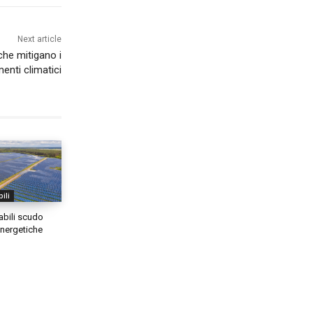
Next article
 che mitigano i
nti climatici
ili
abili scudo
 energetiche