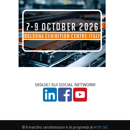
SEGUICI SUI SOCIAL NETWORK!
© Il marchio zeroEmission è di proprietà di
A151 Srl
.