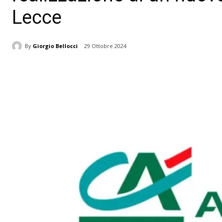
Lecce
By
Giorgio Bellocci
29 Ottobre 2024