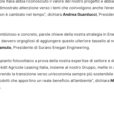
e Italia abbia riconosciuto il valore del nostro progetto e abbi
 dimostrato attenzione verso i temi che coinvolgono anche l’ene
non è cambiato nel tempo”, dichiara
Andrea Guarducci
, Preside
mbizioso e concreto, parole chiave della nostra strategia in Ene
davvero orgogliosi di aggiungere questo ulteriore tassello al n
ismuto
, Presidente di Surano Enegan Engineering.
ianto fotovoltaico a prova della nostra expertise di settore e d
édit Agricole Leasing Italia, insieme al nostro Gruppo, mette in 
orendo la transizione verso un’economia sempre più sostenibile
prodotti che apportino un reale beneficio all’ambiente”, dichiara
M
.