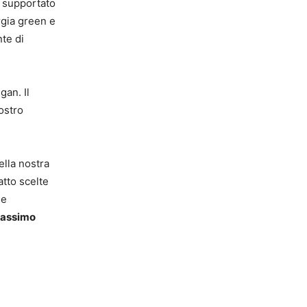
a supportato
rgia green e
nte di
gan. Il
ostro
ella nostra
atto scelte
 e
assimo