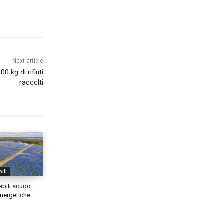
Next article
0 kg di rifiuti
raccolti
ili
abili scudo
 energetiche