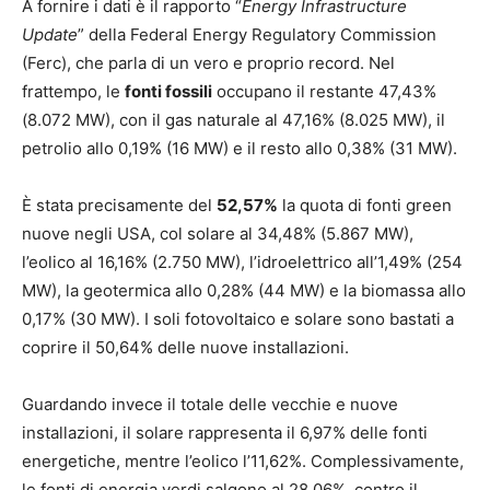
A fornire i dati è il rapporto “
Energy Infrastructure
Update
” della Federal Energy Regulatory Commission
(Ferc), che parla di un vero e proprio record. Nel
frattempo, le
fonti fossili
occupano il restante 47,43%
(8.072 MW), con il gas naturale al 47,16% (8.025 MW), il
petrolio allo 0,19% (16 MW) e il resto allo 0,38% (31 MW).
È stata precisamente del
52,57%
la quota di fonti green
nuove negli USA, col solare al 34,48% (5.867 MW),
l’eolico al 16,16% (2.750 MW), l’idroelettrico all’1,49% (254
MW), la geotermica allo 0,28% (44 MW) e la biomassa allo
0,17% (30 MW). I soli fotovoltaico e solare sono bastati a
coprire il 50,64% delle nuove installazioni.
Guardando invece il totale delle vecchie e nuove
installazioni, il solare rappresenta il 6,97% delle fonti
energetiche, mentre l’eolico l’11,62%. Complessivamente,
le fonti di energia verdi salgono al 28,06%, contro il