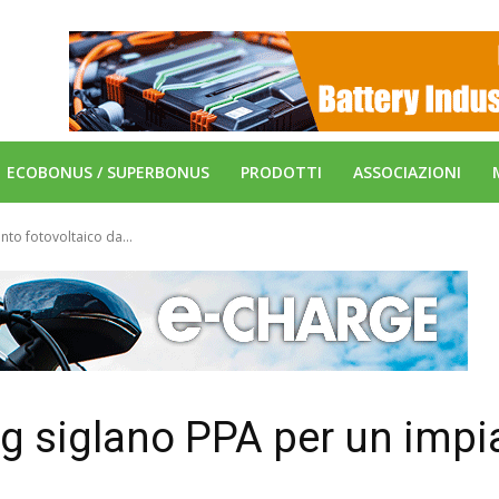
ECOBONUS / SUPERBONUS
PRODOTTI
ASSOCIAZIONI
nto fotovoltaico da...
eg siglano PPA per un impi