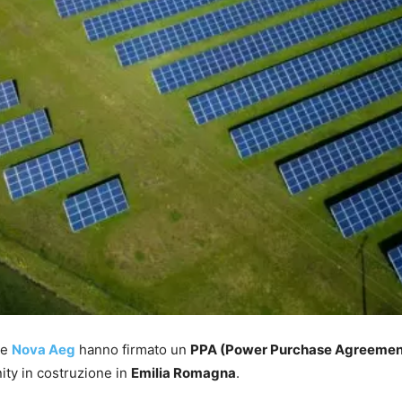
 e
Nova Aeg
hanno firmato un
PPA (Power Purchase Agreemen
ity in costruzione in
Emilia Romagna
.