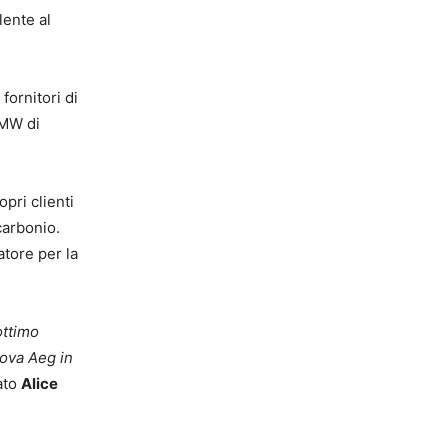
lente al
fornitori di
 MW di
pri clienti
 carbonio.
tore per la
ottimo
Nova Aeg in
ato
Alice