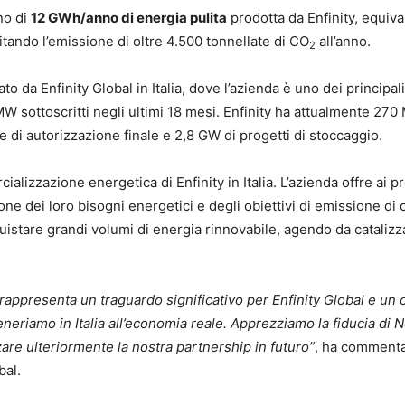
no di
12 GWh/anno di energia pulita
prodotta da Enfinity, equiva
vitando l’emissione di oltre 4.500 tonnellate di CO
all’anno.
2
a Enfinity Global in Italia, dove l’azienda è uno dei principali 
 MW sottoscritti negli ultimi 18 mesi. Enfinity ha attualmente 270
ase di autorizzazione finale e 2,8 GW di progetti di stoccaggio.
izzazione energetica di Enfinity in Italia. L’azienda offre ai pro
zione dei loro bisogni energetici e degli obiettivi di emissione di
stare grandi volumi di energia rinnovabile, agendo da catalizza
appresenta un traguardo significativo per Enfinity Global e un 
eriamo in Italia all’economia reale. Apprezziamo la fiducia di 
re ulteriormente la nostra partnership in futuro”
, ha comment
bal.