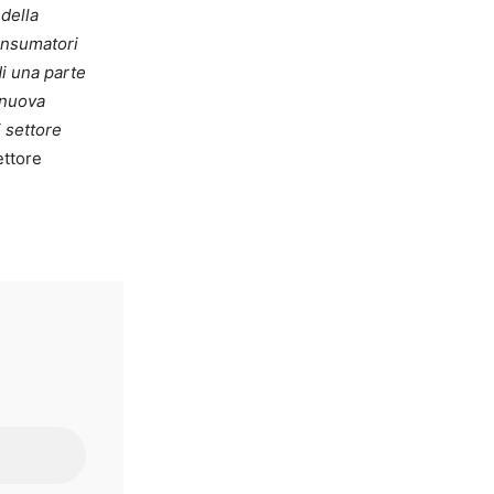
della
consumatori
di una parte
 nuova
i settore
ettore