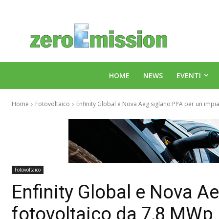
HOME
NEWS
EVENTI
Home
Fotovoltaico
Enfinity Global e Nova Aeg siglano PPA per un impia
Fotovoltaico
Enfinity Global e Nova A
fotovoltaico da 7,8 MWp