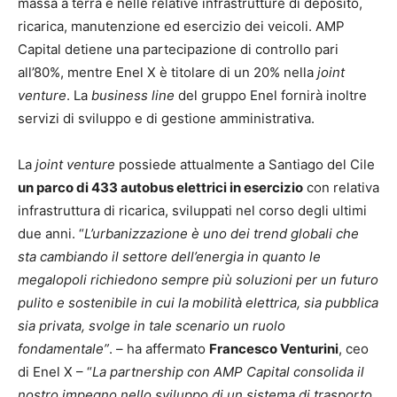
massa a terra e nelle relative infrastrutture di deposito,
ricarica, manutenzione ed esercizio dei veicoli. AMP
Capital detiene una partecipazione di controllo pari
all’80%, mentre Enel X è titolare di un 20% nella
joint
venture
. La
business line
del gruppo Enel fornirà inoltre
servizi di sviluppo e di gestione amministrativa.
La
joint venture
possiede attualmente a Santiago del Cile
un parco di 433 autobus elettrici in esercizio
con relativa
infrastruttura di ricarica, sviluppati nel corso degli ultimi
due anni. “
L’urbanizzazione è uno dei trend globali che
sta cambiando il settore dell’energia in quanto le
megalopoli richiedono sempre più soluzioni per un futuro
pulito e sostenibile in cui la mobilità elettrica, sia pubblica
sia privata, svolge in tale scenario un ruolo
fondamentale”
. – ha affermato
Francesco Venturini
, ceo
di Enel X – “
La partnership con AMP Capital consolida il
nostro impegno nello sviluppo di un sistema di trasporto