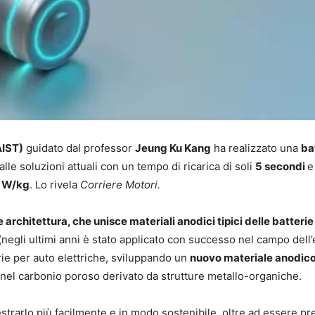
AIST)
guidato dal professor
Jeung Ku Kang
ha realizzato una
ba
lle soluzioni attuali con un tempo di ricarica di soli
5 secondi
e
 W/kg
. Lo rivela
Corriere Motori.
 architettura, che unisce materiali anodici tipici delle batteri
(negli ultimi anni è stato applicato con successo nel campo dell
rie per auto elettriche, sviluppando un
nuovo materiale anodic
fini nel carbonio poroso derivato da strutture metallo-organiche.
 estrarlo più facilmente e in modo sostenibile, oltre ad essere pr