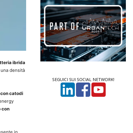
tteria ibrida
 una densità
SEGUICI SUI SOCIAL NETWORK!
e con catodi
’energy
o con
esente in