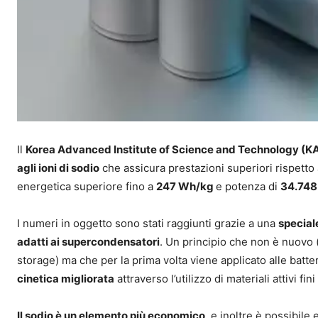
Il
Korea Advanced Institute of Science and Technology (K
agli ioni di sodio
che assicura prestazioni superiori rispetto a
energetica superiore fino a
247 Wh/kg
e potenza di
34.748
I numeri in oggetto sono stati raggiunti grazie a una
speciale
adatti ai supercondensatori
. Un principio che non è nuovo 
storage) ma che per la prima volta viene applicato alle batte
cinetica migliorata
attraverso l’utilizzo di materiali attivi 
Il sodio è un elemento più economico
, e inoltre è possibile