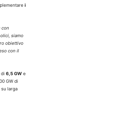
 implementare
i
à con
olici, siamo
ro obiettivo
eso con il
 di
6,5 GW
e
.000 GW di
su larga