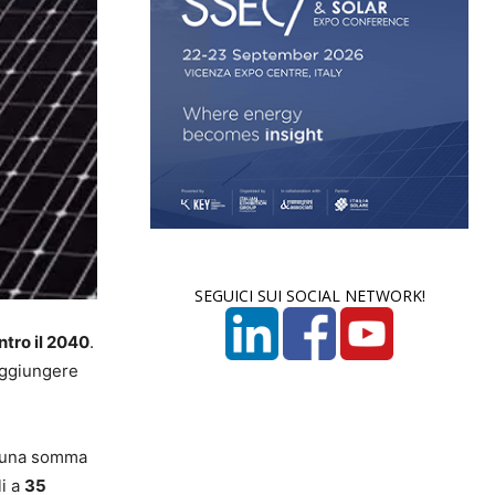
SEGUICI SUI SOCIAL NETWORK!
ntro il 2040
.
aggiungere
 una somma
li a
35