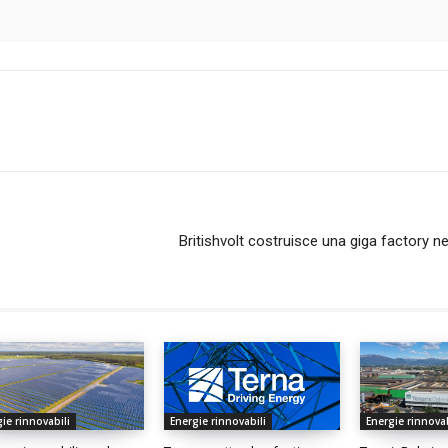
Britishvolt costruisce una giga factory n
ie rinnovabili
Energie rinnovabili
Energie rinnovab