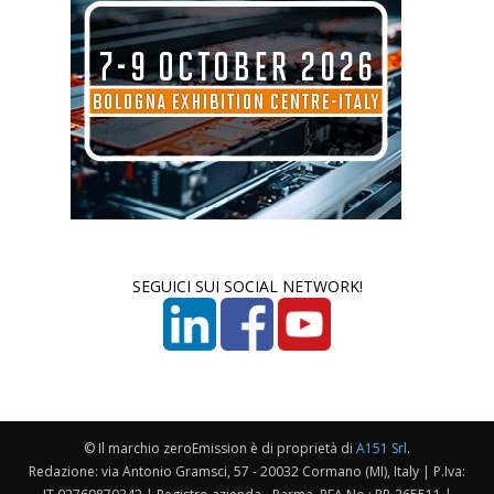
SEGUICI SUI SOCIAL NETWORK!
© Il marchio zeroEmission è di proprietà di
A151 Srl
.
Redazione: via Antonio Gramsci, 57 - 20032 Cormano (MI), Italy | P.Iva: