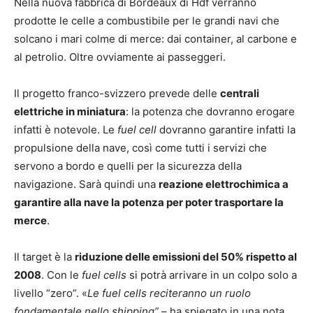
Nella nuova fabbrica di Bordeaux di Hdf verranno
prodotte le celle a combustibile per le grandi navi che
solcano i mari colme di merce: dai container, al carbone e
al petrolio. Oltre ovviamente ai passeggeri.
Il progetto franco-svizzero prevede delle
centrali
elettriche in miniatura
: la potenza che dovranno erogare
infatti è notevole. Le
fuel cell
dovranno garantire infatti la
propulsione della nave, così come tutti i servizi che
servono a bordo e quelli per la sicurezza della
navigazione. Sarà quindi una
reazione elettrochimica a
garantire alla nave la potenza per poter trasportare la
merce
.
Il target è la
riduzione delle emissioni del 50% rispetto al
2008
. Con le
fuel cells
si potrà arrivare in un colpo solo a
livello “zero”. «
Le fuel cells reciteranno un ruolo
fondamentale nello shipping”
– ha spiegato in una nota