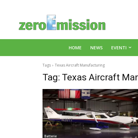
HOME
NEWS
EVENTI
Tags
Texas Aircraft Manufacturing
Tag:
Texas Aircraft Ma
Batterie