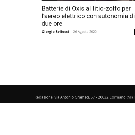
Batterie di Oxis al litio-zolfo per
l’aereo elettrico con autonomia di
due ore
Giorgio Bellocci
-
26 Agosto 2020
Redazione: via Antonio Gramsci, 57 - 20032 Cormano (MI), I