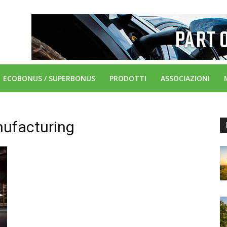
ECOBONUS / SUPERBONUS
PRODOTTI
ASSOCIAZIONI
nufacturing