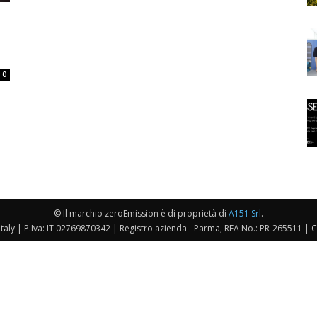
0
© Il marchio zeroEmission è di proprietà di
A151 Srl
.
taly | P.Iva: IT 02769870342 | Registro azienda - Parma, REA No.: PR-265511 | 