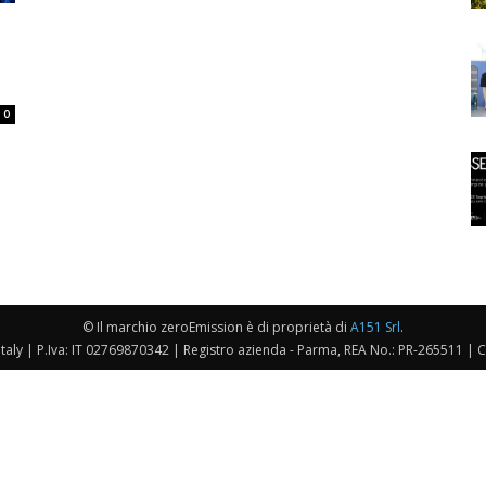
0
© Il marchio zeroEmission è di proprietà di
A151 Srl
.
taly | P.Iva: IT 02769870342 | Registro azienda - Parma, REA No.: PR-265511 | 