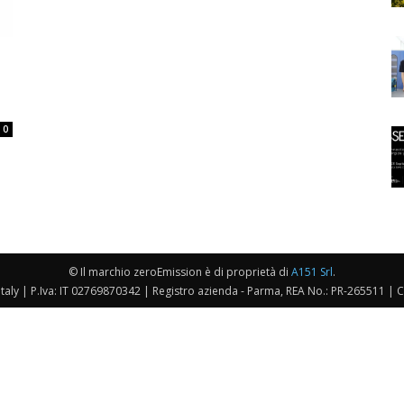
0
© Il marchio zeroEmission è di proprietà di
A151 Srl
.
taly | P.Iva: IT 02769870342 | Registro azienda - Parma, REA No.: PR-265511 | 