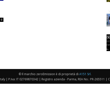
0
© Il marchio zeroEmission è di proprietà di
A151 Srl
.
taly | P.Iva: IT 02769870342 | Registro azienda - Parma, REA No.: PR-265511 | 