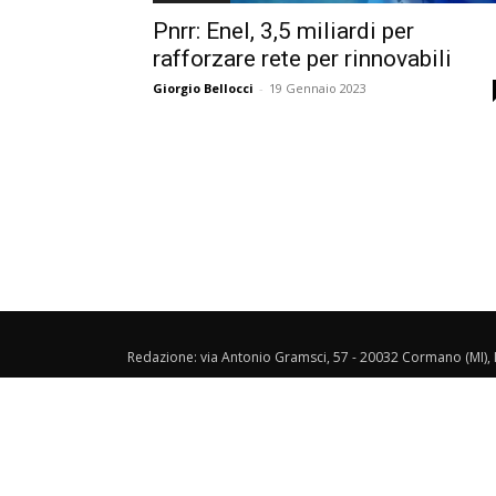
Pnrr: Enel, 3,5 miliardi per
rafforzare rete per rinnovabili
Giorgio Bellocci
-
19 Gennaio 2023
Redazione: via Antonio Gramsci, 57 - 20032 Cormano (MI), I