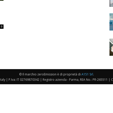
0
© Il marchio zeroEmission è di proprietà di
A151 Srl
.
taly | P.Iva: IT 02769870342 | Registro azienda - Parma, REA No.: PR-265511 | 