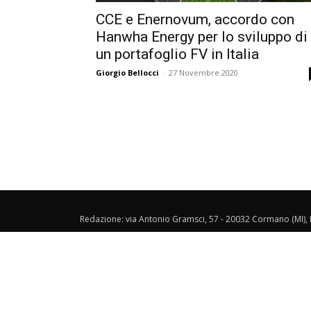
CCE e Enernovum, accordo con
Hanwha Energy per lo sviluppo di
un portafoglio FV in Italia
Giorgio Bellocci
-
27 Novembre 2020
Redazione: via Antonio Gramsci, 57 - 20032 Cormano (MI), I