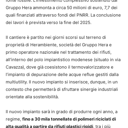
fonte fossile. L’investimento complessivo sostenuto dal
Gruppo Hera ammonta a circa 50 milioni di euro, 7,7 dei
quali finanziati attraverso fondi del PNRR. La conclusione
dei lavori è prevista verso la fine del 2025.
Il cantiere è partito nei giorni scorsi sul terreno di
proprietà di Herambiente, società del Gruppo Hera e
primo operatore nazionale nel trattamento dei rifiuti,
all’interno del polo impiantistico modenese (situato in via
Cavazza), dove già coesistono il termovalorizzatore e
l’impianto di depurazione delle acque reflue gestiti dalla
multiutility. Il nuovo impianto si inserisce, dunque, in un
contesto che permetterà di sfruttare sinergie industriali
orientate alla sostenibilità.
Il nuovo impianto sarà in grado di produrre ogni anno, a
regime,
fino a 30 mila tonnellate di polimeri riciclati di
alta qualità a partire da rifiuti plastici rigidi
, tra i più