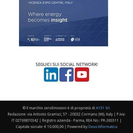
SEGUICI SUI SOCIAL NETWORK!
© Il marchio zeroEmission è di proprietà di
A151 Srl
.
Redazione: via Antonio Gramsci, 57 - 20032 Cormano (MI), Italy | P.Iva:
IT 02769870342 | Registro azienda - Parma, REA No.: PR-265511 |
Capitale sociale: € 10.000,00 | Powered by
Deus Informatica