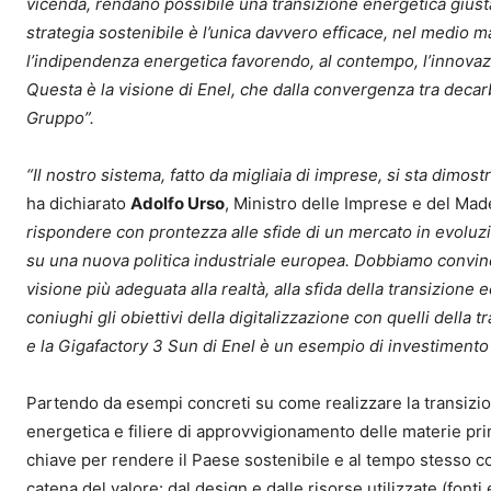
vicenda, rendano possibile una transizione energetica giust
strategia sostenibile è l’unica davvero efficace, nel medio 
l’indipendenza energetica favorendo, al contempo, l’innovaz
Questa è la visione di Enel, che dalla convergenza tra decar
Gruppo”.
“Il nostro sistema, fatto da migliaia di imprese, si sta dimos
ha dichiarato
Adolfo Urso
, Ministro delle Imprese e del Made 
rispondere con prontezza alle sfide di un mercato in evoluzi
su una nuova politica industriale europea. Dobbiamo convin
visione più adeguata alla realtà, alla sfida della transizion
coniughi gli obiettivi della digitalizzazione con quelli della
e la Gigafactory 3 Sun di Enel è un esempio di investimento 
Partendo da esempi concreti su come realizzare la transizi
energetica e filiere di approvvigionamento delle materie pri
chiave per rendere il Paese sostenibile e al tempo stesso com
catena del valore: dal design e dalle risorse utilizzate (fonti