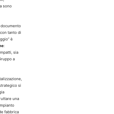
za sono
il documento
 con tanto di
aggio” è
me
:
mpatti, sia
 Gruppo a
talizzazione,
strategico si
gia
fruttare una
 impianto
de fabbrica