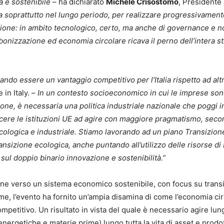
a e sostenibile
– ha dichiarato
Michele Crisostomo
, Presidente
ma soprattutto nel lungo periodo, per realizzare progressivament
ione: in ambito tecnologico, certo, ma anche di governance e n
bonizzazione ed economia circolare ricava il perno dell’intera st
trando essere un vantaggio competitivo per l’Italia rispetto ad alt
in Italy. –
In un contesto socioeconomico in cui le imprese son
one, è necessaria una politica industriale nazionale che poggi i
cere le istituzioni UE ad agire con maggiore pragmatismo, sec
e ecologica e industriale. Stiamo lavorando ad un piano Transizion
 transizione ecologica, anche puntando all’utilizzo delle risorse 
sul doppio binario innovazione e sostenibilità.”
one verso un sistema economico sostenibile, con focus su trans
me, l’evento ha fornito un’ampia disamina di come l’economia circ
petitivo. Un risultato in vista del quale è necessario agire lung
 energetiche e materie prime) lungo tutta la vita di asset e prodot