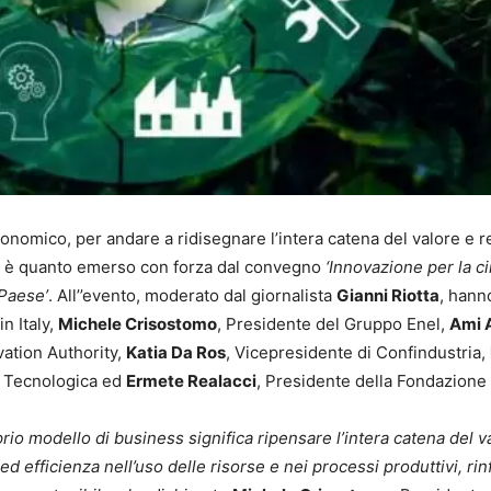
onomico, per andare a ridisegnare l’intera catena del valore e r
e: è quanto emerso con forza dal convegno
‘Innovazione per la ci
 Paese’
. All’’evento, moderato dal giornalista
Gianni Riotta
, hann
n Italy,
Michele Crisostomo
, Presidente del Gruppo Enel,
Ami 
vation Authority,
Katia Da Ros
, Vicepresidente di Confindustria,
e Tecnologica ed
Ermete Realacci
, Presidente della Fondazione
io modello di business significa ripensare l’intera catena del v
 efficienza nell’uso delle risorse e nei processi produttivi, ri