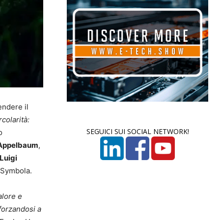
endere il
rcolarità:
SEGUICI SUI SOCIAL NETWORK!
o
Appelbaum
,
Luigi
 Symbola.
alore e
nforzandosi a