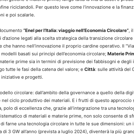
nfine riciclandoli. Per questo leve come l’innovazione e la finan
i e poi scalarle.
l documento
“Enel per l’Italia: viaggio nell’Economia Circolare”
, 
 d’azione legati alla scelta strategica della transizione circolare
e che hanno nell’innovazione il proprio cardine operativo. Il “Vi
 modelli basati sui principi dell’economia circolare;
Materie Pri
aterie prime sia in termini di previsione dei fabbisogni e degli i
o tutte le fasi della catena del valore; e
Città
: sulle attività del
 iniziative e progetti.
llo circolare: dall’ambito della governance a quello della digi
el ciclo produttivo dei materiali. E i frutti di questo approccio 
 polo di eccellenza che, grazie all’integrazione tra una tecnolo
 sistematico di materiali e materie prime, non solo consente di s
di farne una tecnologia circolare in tutte le sue dimensioni: un
 di 3 GW all’anno (prevista a luglio 2024), diventerà la più gran