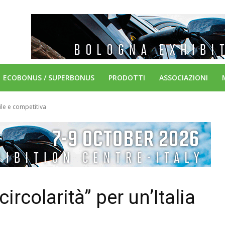
ECOBONUS / SUPERBONUS
PRODOTTI
ASSOCIAZIONI
bile e competitiva
ircolarità” per un’Italia
a