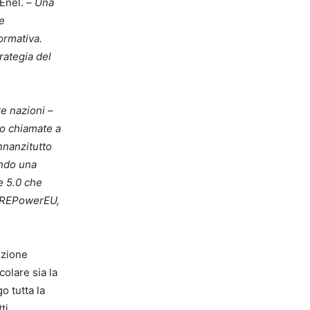
 Enel. –
Una
e
ormativa.
rategia del
re nazioni –
o chiamate a
nnanzitutto
ondo una
e 5.0 che
di REPowerEU,
izione
olare sia la
o tutta la
ti,