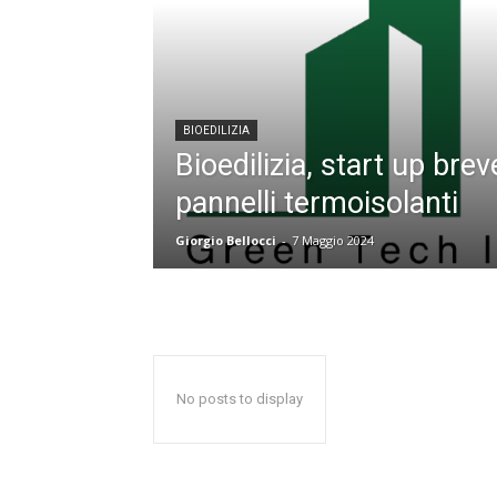
BIOEDILIZIA
Bioedilizia, start up brev
pannelli termoisolanti
Giorgio Bellocci
-
7 Maggio 2024
No posts to display