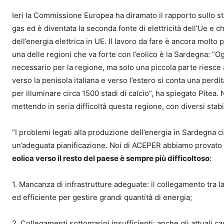
Ieri la Commissione Europea ha diramato il rapporto sullo sta
gas ed è diventata la seconda fonte di elettricità dell’Ue e 
dell’energia elettrica in UE. Il lavoro da fare è ancora molto 
una delle regioni che va forte con l’eolico è la Sardegna: “
necessario per la regione, ma solo una piccola parte riesce
verso la penisola italiana e verso l’estero si conta una per
per illuminare circa 1500 stadi di calcio”, ha spiegato Pitea. 
mettendo in seria difficoltà questa regione, con diversi stabi
“I problemi legati alla produzione dell’energia in Sardegna ci
un’adeguata pianificazione. Noi di ACEPER abbiamo provato
eolica verso il resto del paese è sempre più difficoltoso
:
1. Mancanza di infrastrutture adeguate: il collegamento tra l
ed efficiente per gestire grandi quantità di energia;
2. Collegamenti sottomarini insufficienti: anche gli attuali 