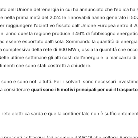
to dell’Unione dell’energia in cui ha annunciato che l’eolica ha 
che nella prima metà del 2024 le rinnovabili hanno generato il 5
per raggiungere l’obiettivo fissato dall’Unione Europea entro il 20
Ogni anno questa regione produce il 46% di fabbisogno energetico
 ad essere esportato dall’isola. Sommando la quantità di energia
dita complessiva della rete di 600 MWh, ossia la quantità che occ
Nelle ultime settimane gli alti costi dell’energia e la mancanza d
limenti che sono stati costretti a chiudere.
 sono e sono noti a tutti. Per risolverli sono necessari investime
 a considerare
quali sono i 5 motivi principali per cui il trasport
a rete elettrica sarda e quella continentale non è sufficientemen
cavi presenti sott’acqua (ad esempio il SACOI che collega Sardegn