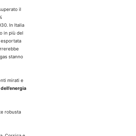
superato il
0%
30. In Italia
 in più del
 esportata
orrerebbe
i gas stanno
nti mirati e
o dell’energia
te robusta
a, Corsica e