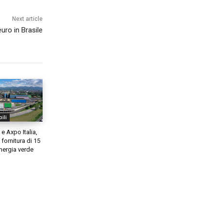
Next article
euro in Brasile
ili
e Axpo Italia,
 fornitura di 15
nergia verde