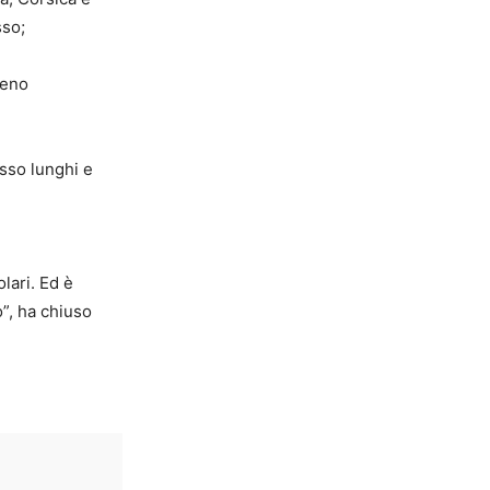
sso;
meno
sso lunghi e
lari. Ed è
o”, ha chiuso