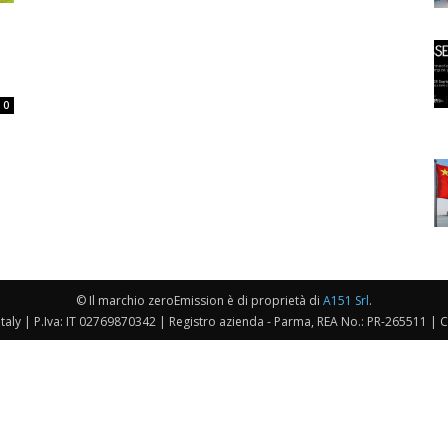
0
© Il marchio zeroEmission è di proprietà di
A151 Srl
.
taly | P.Iva: IT 02769870342 | Registro azienda - Parma, REA No.: PR-265511 | 